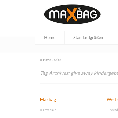
Home
Standardgrößen
Home
Seite
Tag Archives: give away kindergeb
Maxbag
Weit
revadmin
reva