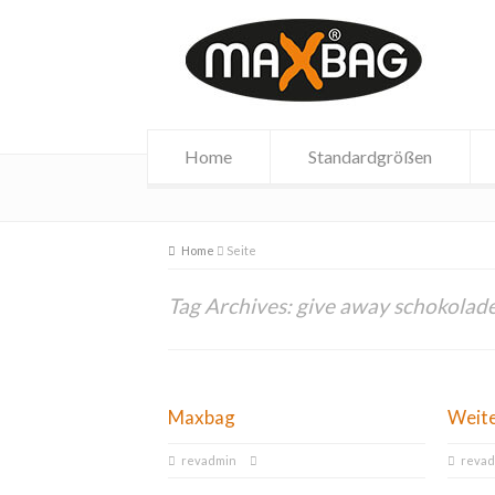
Home
Standardgrößen
Home
Seite
Tag Archives: give away schokolad
Maxbag
Weit
revadmin
reva