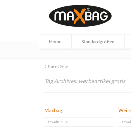
Home
Standardgrößen
Home
Seite
Tag Archives: werbeartikel gratis
Maxbag
Weit
revadmin
reva