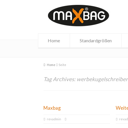
Home
Standardgrößen
Home
Seite
Tag Archives: werbekugelschreiber
Maxbag
Weit
revadmin
reva