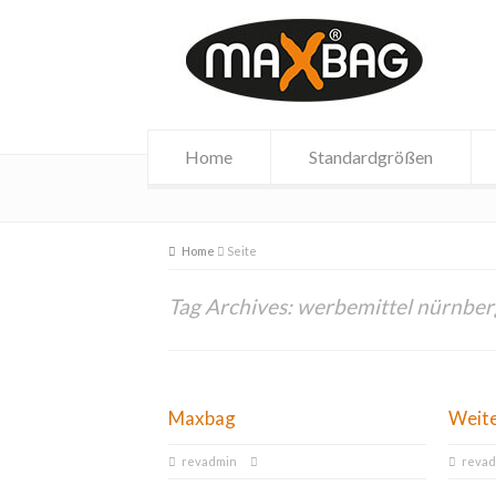
Home
Standardgrößen
Home
Seite
Tag Archives: werbemittel nürnber
Maxbag
Weit
revadmin
reva